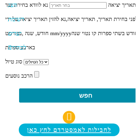
הצג
תאריך יציאה
נא לוודא בחירת יעד
רשימת
לפני בחירת תאריך,
תאריך יציאה,
נא להזין תאריך יציאה על ידי
יעדים
חודש בשתי ספרות קו נטוי שנה
mm/yyyy
חודש, שנה ,בפורמט
לבחירה
בארבע ספרות
סוג טיול
הרכב נוסעים
חפש
לחבילות לאמסטרדם לחץ כאן