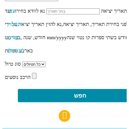
הצג
תאריך יציאה
נא לוודא בחירת יעד
רשימת
לפני בחירת תאריך,
תאריך יציאה,
נא להזין תאריך יציאה על ידי
יעדים
חודש בשתי ספרות קו נטוי שנה
mm/yyyy
חודש, שנה ,בפורמט
לבחירה
בארבע ספרות
סוג טיול
הרכב נוסעים
חפש