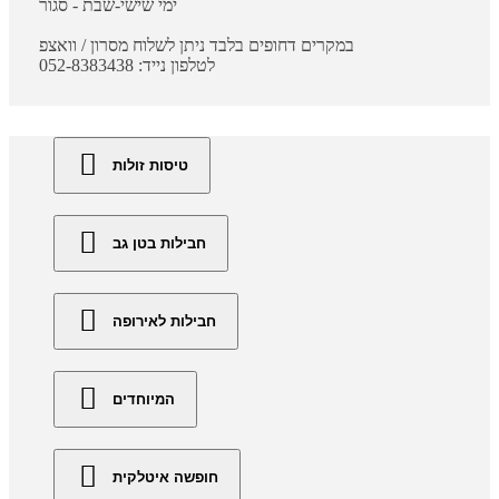
ימי שישי-שבת - סגור
במקרים דחופים בלבד ניתן לשלוח מסרון / וואצפ
לטלפון נייד: 052-8383438
טיסות זולות
חבילות בטן גב
חבילות לאירופה
המיוחדים
חופשה איטלקית