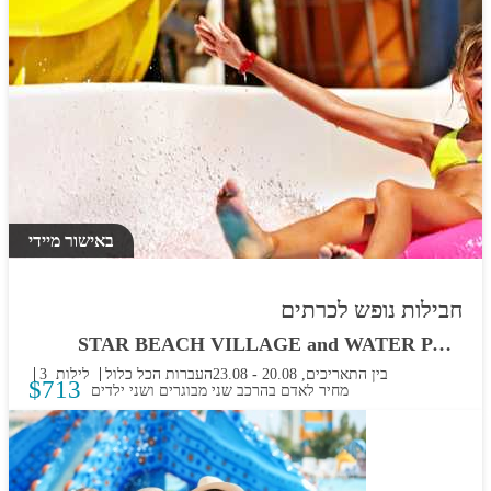
באישור מיידי
חבילות נופש לכרתים
STAR BEACH VILLAGE and WATER PARK
בין התאריכים,
20.08
-
23.08
העברות
הכל כלול
3 לילות
$
713
מחיר לאדם בהרכב
שני מבוגרים ושני ילדים