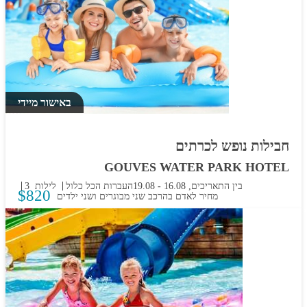
באישור מיידי
חבילות נופש לכרתים
GOUVES WATER PARK HOTEL
בין התאריכים,
16.08
-
19.08
העברות
הכל כלול
3 לילות
$
820
מחיר לאדם בהרכב
שני מבוגרים ושני ילדים