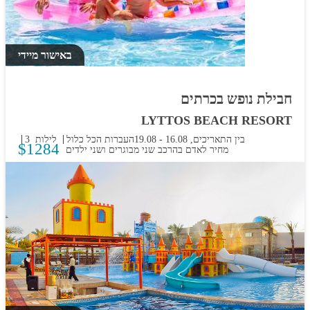
באישור מיידי
חבילת נופש בכרתים
LYTTOS BEACH RESORT
בין התאריכים,
16.08
-
19.08
העברות
הכל כלול
3 לילות
$
1284
מחיר לאדם בהרכב
שני מבוגרים ושני ילדים