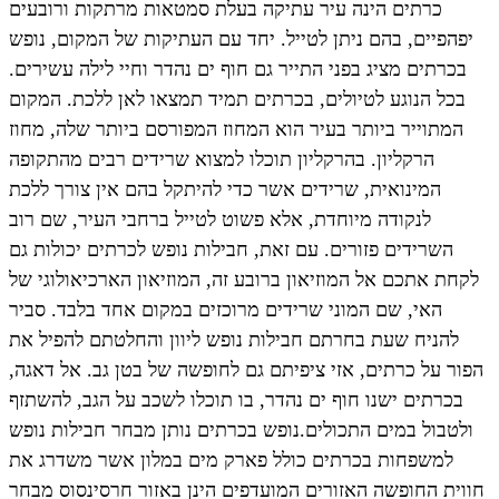
כרתים הינה עיר עתיקה בעלת סמטאות מרתקות ורובעים
יפהפיים, בהם ניתן לטייל. יחד עם העתיקות של המקום, נופש
בכרתים מציג בפני התייר גם חוף ים נהדר וחיי לילה עשירים.
בכל הנוגע לטיולים, בכרתים תמיד תמצאו לאן ללכת. המקום
המתוייר ביותר בעיר הוא המחוז המפורסם ביותר שלה, מחוז
הרקליון. בהרקליון תוכלו למצוא שרידים רבים מהתקופה
המינואית, שרידים אשר כדי להיתקל בהם אין צורך ללכת
לנקודה מיוחדת, אלא פשוט לטייל ברחבי העיר, שם רוב
השרידים פזורים. עם זאת, חבילות נופש לכרתים יכולות גם
לקחת אתכם אל המוזיאון ברובע זה, המוזיאון הארכיאולוגי של
האי, שם המוני שרידים מרוכזים במקום אחד בלבד. סביר
להניח שעת בחרתם חבילות נופש ליוון והחלטתם להפיל את
הפור על כרתים, אזי ציפיתם גם לחופשה של בטן גב. אל דאגה,
בכרתים ישנו חוף ים נהדר, בו תוכלו לשכב על הגב, להשתזף
ולטבול במים התכולים.נופש בכרתים נותן מבחר חבילות נופש
למשפחות בכרתים כולל פארק מים במלון אשר משדרג את
חווית החופשה האזורים המועדפים הינן באזור חרסינסוס מבחר