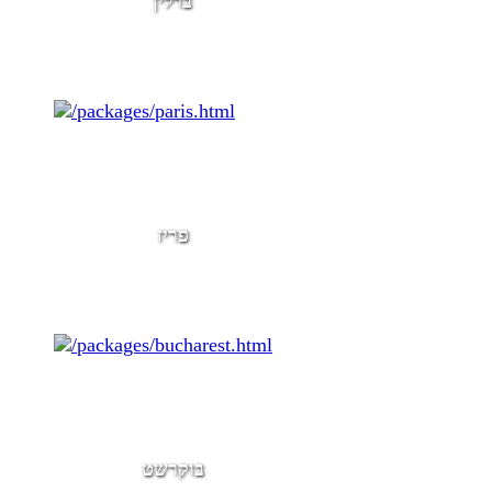
ברלין
פריז
בוקרשט