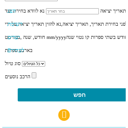
הצג
תאריך יציאה
נא לוודא בחירת יעד
רשימת
לפני בחירת תאריך,
תאריך יציאה,
נא להזין תאריך יציאה על ידי
יעדים
חודש בשתי ספרות קו נטוי שנה
mm/yyyy
חודש, שנה ,בפורמט
לבחירה
בארבע ספרות
סוג טיול
הרכב נוסעים
חפש