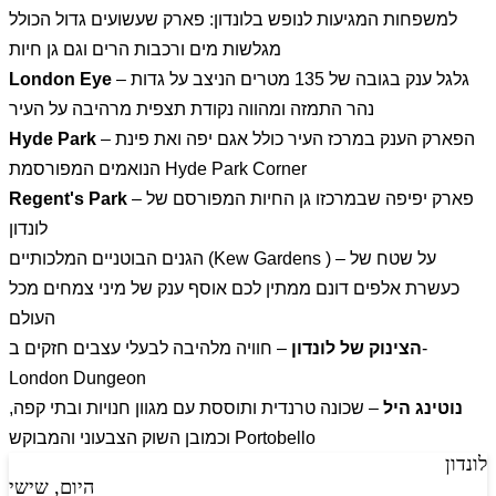
למשפחות המגיעות לנופש בלונדון: פארק שעשועים גדול הכולל
מגלשות מים ורכבות הרים וגם גן חיות
– גלגל ענק בגובה של 135 מטרים הניצב על גדות
London Eye
נהר התמזה ומהווה נקודת תצפית מרהיבה על העיר
– הפארק הענק במרכז העיר כולל אגם יפה ואת פינת
Hyde Park
הנואמים המפורסמת Hyde Park Corner
– פארק יפיפה שבמרכזו גן החיות המפורסם של
Regent's Park
לונדון
הגנים הבוטניים המלכותיים (Kew Gardens ) – על שטח של
כעשרת אלפים דונם ממתין לכם אוסף ענק של מיני צמחים מכל
העולם
הצינוק של לונדון
– חוויה מלהיבה לבעלי עצבים חזקים ב-
London Dungeon
נוטינג היל
– שכונה טרנדית ותוססת עם מגוון חנויות ובתי קפה,
וכמובן השוק הצבעוני והמבוקש Portobello
לונדון
היום, שישי