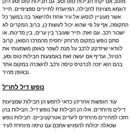
מוטב אם יקחו חבילות טוס וסע. גם חבילות טוס וסע הינן
דוגמא מצוינת לחבילה, המיועדת לתיירים ספציפיים. תייר
אשר מעוניין לנסוע אל עיר אחת ולהישאר בה במשך כל
התקופה, אף על פי שהוא יכול לעשות כן, ברוב המקרים לא
ישכור רכב. עם זאת, תייר שעובר בין ערים, בין מדינות, או
סתם נופש במקום מרוחק יחסית מהמרכז הסואן, קרוב
לוודאי שיזדקק לרכב על מנת לשפר באופן משמעותי את
הטיול, ועדיף אם יעשה זאת באמצעות חבילות טוס וסע,
בהם הוא יזכה לכרטיס טיסה ורכב להשכרה במקום אחד
ובאופן מהיר.
נופש דיל
לחו"ל
עוד חופשות אחריהן כדאי לחפש הן חבילות שמציעות
דילים מיוחדים. אלו הן חבילות של נופש דיל, חבילות בהן
תזכו למחירים מיוחדים ליעדים אטרקטיביים. חבילות נופש
שכאלה יכולות להפגיש אתכם עם טיסה מיוחדת לעיר