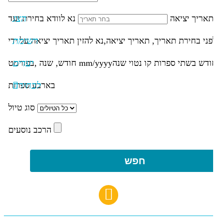
הצג
תאריך יציאה
נא לוודא בחירת יעד
רשימת
לפני בחירת תאריך,
תאריך יציאה,
נא להזין תאריך יציאה על ידי
יעדים
חודש בשתי ספרות קו נטוי שנה
mm/yyyy
חודש, שנה ,בפורמט
לבחירה
בארבע ספרות
סוג טיול
הרכב נוסעים
חפש