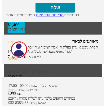
מבוגרים
בהתאם ל
מדיניות הפרטיות
המפורסמת באתר
$1,469
אמון הציבור
מאורגנים לבארי
טיול
חברת נופש אונליין בעלת תו אמון הציבור ומחוייבת
לטפל בהגינות בכל פניה של לקוח
טיול מאורגן לפוליה
10.08 -17.08
7 לילות
ארוחת בוקר
מובטח
נופש אונליין - שעות פעילות
מחיר לאדם
ימים א-ה בין השעות 09:00 - 17:00
ימי שישי-שבת - סגור
€989
בהרכב שני
במקרים דחופים בלבד ניתן לשלוח מסרון / וואצפ
לטלפון נייד: 052-8383438