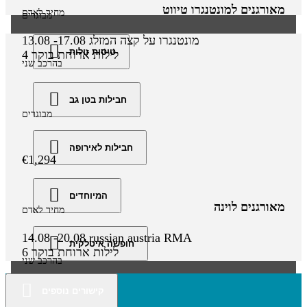
מאורגנים למונטנגרו טיווט
מחיר לאדם
מבוגרים
מונטנגרו על קצה המזלג
13.08 -17.08
טיסות זולות
4 לילות
ארוחת בוקר
בהרכב שני
חבילות בטן גב
מבוגרים
חבילות לאירופה
€1,294
המיוחדים
מאורגנים לוינה
מחיר לאדם
14.08 -20.08
russian austria RMA
חופשה איטלקית
6 לילות
ארוחת בוקר
בהרכב שני
קישורים נוספים