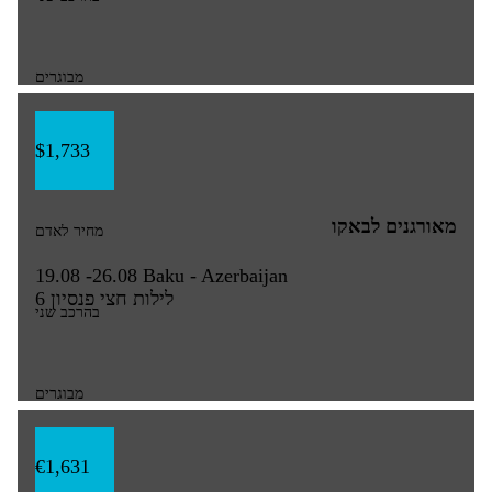
מבוגרים
$1,733
מאורגנים לבאקו
מחיר לאדם
19.08 -26.08
Baku - Azerbaijan
6 לילות
חצי פנסיון
בהרכב שני
מבוגרים
€1,631