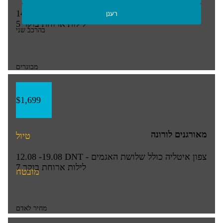
14.08 -19.08
BATUMI-TRABZON TOURS
רענן
5 לילות
ארוחת בוקר
בהרכב שני
מבוגרים
$1,699
מאורגנים לורונה
טיול
צפון איטליה כולל שלושת האגמים - DNT
12.08 -19.08
7 לילות
ארוחת בוקר
מובטח
מחיר לאדם