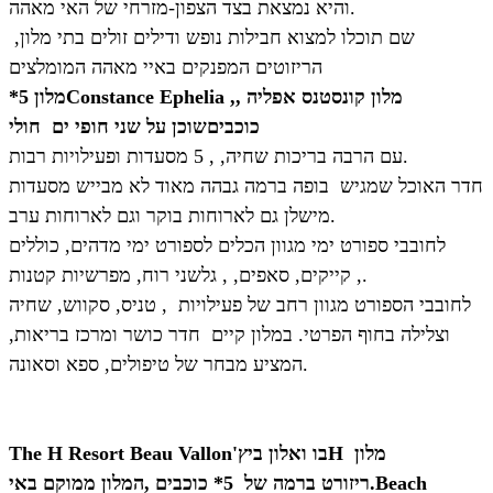
והיא נמצאת בצד הצפון-מזרחי של האי מאהה.
,שם תוכלו למצוא חבילות נופש ודילים זולים בתי מלון
הריזוטים המפנקים באיי מאהה המומלצים
מלון
קונסטנס אפליה
,
,
Constance Ephelia
מלון 5*
כוכבים
שוכן על שני חופי ים חולי
עם הרבה בריכות שחיה, , 5 מסעדות ופעילויות רבות.
חדר האוכל שמגיש בופה ברמה גבהה מאוד לא מבייש מסעדות
מישלן גם לארוחות בוקר וגם לארוחות ערב.
לחובבי ספורט ימי מגוון הכלים לספורט ימי מדהים, כוללים
קייקים, סאפים, , גלשני רוח, מפרשיות קטנות,.
לחובבי הספורט מגוון רחב של פעילויות , טניס, סקווש, שחיה
וצלילה בחוף הפרטי. במלון קיים חדר כושר ומרכז בריאות,
המציע מבחר של טיפולים, ספא וסאונה.
מלון
H
בו ואלון ביץ'
The H Resort Beau Vallon
Beach
.
ריזורט ברמה של 5* כוכבים ,המלון ממוקם באי