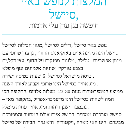
המלצות לנופש באיי
סיישל,
חופשה בגן עדן עלי אדמות
נופש באיי סיישל ,דילים לסיישל ,מגוון חבילות לסיישל
סיישל הינה מדינה איים באוקיאנוס ההודי , גן עדן טרופי עם
מגוון אפשריות . צלילה ,מלונות מפנקים על החוף ,עצי דקל,ים
בצבע טורקיז ,שוניות אלמוגים ונוף מופלא
טיסה מישראל לסיישל 6 שעות בטיסה ישירה .
מזג אוויר בסיישל הינו טרופי וקבוע לאורך השנה .
ממוצע הטמפרטורות נעות 23-30 מעלות צלזיוס ,התקופה הכי
חמה לשהות בסיישל הינו מדצמבר-אפריל ,בתקופה מאי –
נובמבר ישנן רוחות ומזג אוויר פחות מומלץ .
סיישל מורכבת ממספר רב של איים אולם המתויר והמפורסם
מבינהם הינו האי מאהה ,ויקטוריה היא עיר הבירה של סיישל