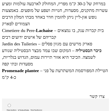
במרחק של כ-30 ק"מ מפריז, המחולק לארבעה עולמות ומציע
עשרות מתקנים, מסעדות, חנויות ושפע של מופעים. באמצעות
נופש און-ליין ניתן להזמין חדר באחד מבתי המלון הרבים
הצמודים לפארק
– בית קברות ענק, בו נמצאים
Lachaise
Cimetiere du Pere-
קבריהם של אישים ידועים רבים
Jardin des Tuileries – פארק מרשים עם מגוון פסלים
כיכר הבסטיליה
– המקום שבו עמד מבצר הבסטיליה שנודע
לשמצה. הכיכר היא אזור תיירות עמוס, הגדוש בגלריות,
מסעדות ובתי קפה
– הטיילת המפורסמת המשתרעת על פני
Promenade plantee
כ-4 ק"מ
צרו קשר
שחרור מסמכי נסיעה