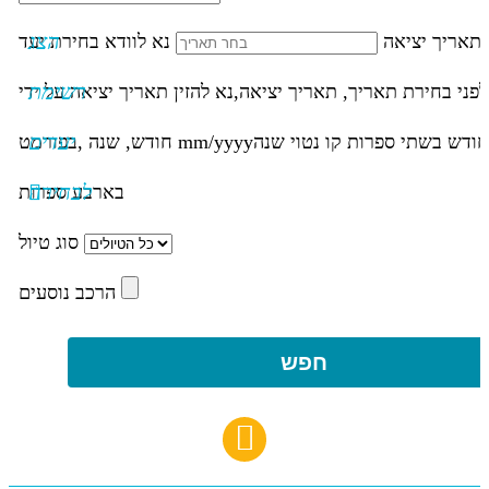
הצג
תאריך יציאה
נא לוודא בחירת יעד
רשימת
לפני בחירת תאריך,
תאריך יציאה,
נא להזין תאריך יציאה על ידי
יעדים
חודש בשתי ספרות קו נטוי שנה
mm/yyyy
חודש, שנה ,בפורמט
לבחירה
בארבע ספרות
סוג טיול
הרכב נוסעים
חפש