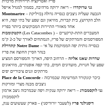
פריז ואטרקציה תיירותית מרכזית
גני טרוקדרו
– ריאה ירוקה מרהיבה, בסמוך למגדל אייפל
– הגבעה שעליה ניצבים כנסייה גדולה (בזיליקת
Montmartre
הלב הקדוש), בית קברות, מוזיאון וגם שפע של בתי קפה, היא
אחד מאזורי התיירות המבוקשים ביותר בפריז
(Les Catacombes ) – המעברים התת-קרקעיים
הקטקומבות
המפורסמים והמרתקים של פריז, הנמתחים לאורך של כ-2 ק"מ
– כנסייה גותית יפה הממוקמת על אי
קתדרלת Notre Dame
בנהר הסיין החוצה את פריז
שדרות שאנז אליזה
– הרחוב היפה, הארוך והמפורסם המציע
שפע של חנויות, מועדונים חמים, בתי קפה אופנתיים, מוזיאונים
מרתקים וגנים ציבוריים יפים
- כיכר קונקורד המרשימה שבמרכזה
Place de la Concorde
ניצבים מבנה מצרי ומזרקות
גני לוקסמבורג
– ריאה ירוקה ענקית ויפה שבמרכזה ניצב ארמון
לוקסמבורג
דיסנילנד פריז
(לשעבר יורודיסני) – פארק שעשועים ענק,